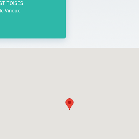
GT TOISES
le-Vinoux