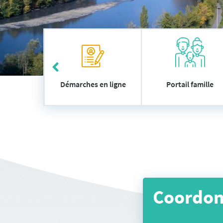
Accès
 utiles
Démarches en ligne
Portail famille
rapide
Coordo