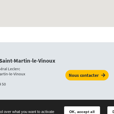
 Saint-Martin-le-Vinoux
éral Leclerc
artin-le-Vinoux
Nous contacter
4 50
Plan du site
Mentions légales
Accessibilité
ol over what you want to activate
OK, accept all