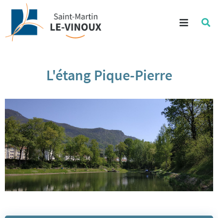
Aller au contenu
Menu
Re
su
Aller à la recherche
le
si
L'étang Pique-Pierre