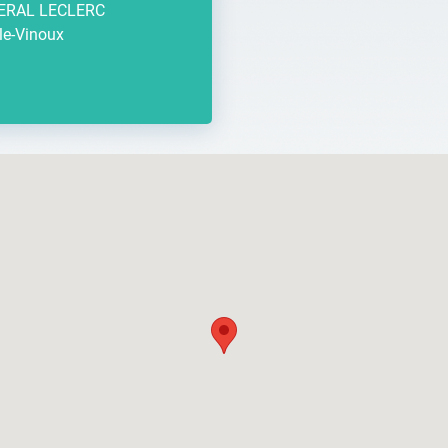
ERAL LECLERC
le-Vinoux