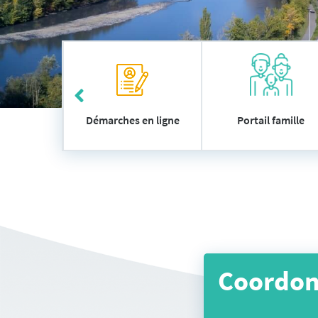
Accès
 utiles
Démarches en ligne
Portail famille
rapide
Coordo