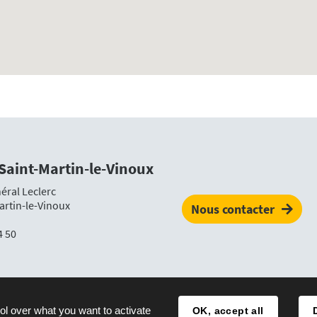
 Saint-Martin-le-Vinoux
éral Leclerc
artin-le-Vinoux
Nous contacter
4 50
Plan du site
Mentions légales
Accessibilité
ol over what you want to activate
OK, accept all