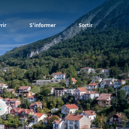
rir
S'informer
Sortir
Valider