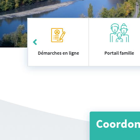
Accès
 utiles
Démarches en ligne
Portail famille
rapide
Coordo