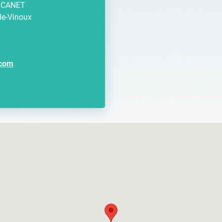
 CANET
le-Vinoux
.com