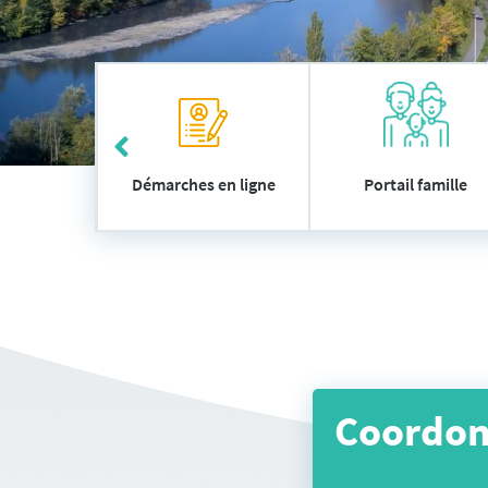
Accès
 utiles
Démarches en ligne
Portail famille
rapide
Coordo