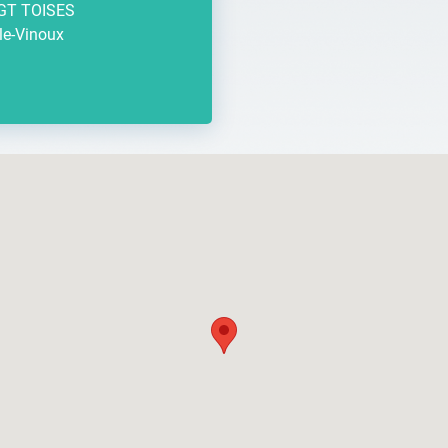
GT TOISES
le-Vinoux