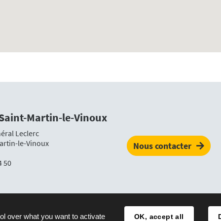
 Saint-Martin-le-Vinoux
éral Leclerc
artin-le-Vinoux
Nous contacter
4 50
Plan du site
Mentions légales
Accessibilité
ol over what you want to activate
OK, accept all