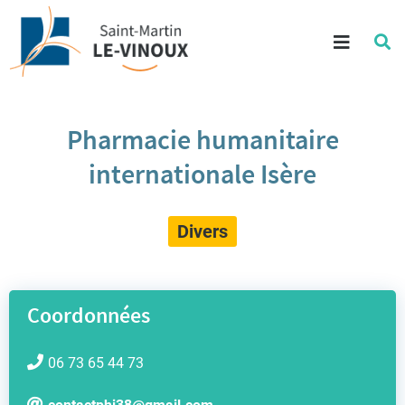
Aller au contenu
Menu
Re
su
Aller à la recherche
le
si
Pharmacie humanitaire
internationale Isère
Divers
Coordonnées
06 73 65 44 73