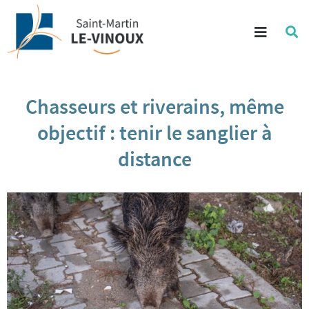
Aller au contenu
Menu
Re
su
Aller à la recherche
le
si
Chasseurs et riverains, même
objectif : tenir le sanglier à
distance