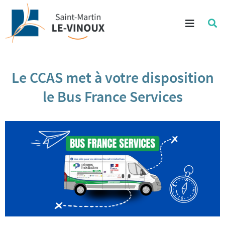
Aller au contenu
Menu
Re
su
Aller à la recherche
le
si
Le CCAS met à votre disposition
le Bus France Services