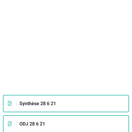
2021_06_28
Synthèse 28 6 21
ODJ 28 6 21