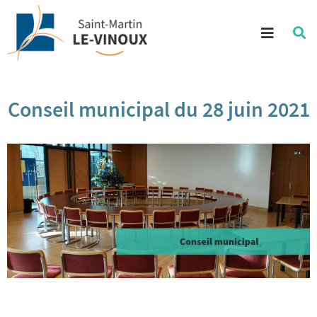
Aller au contenu
Menu
Re
su
Aller à la recherche
le
si
Conseil municipal du 28 juin 2021