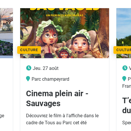
CULTURE
CULTU
Jeu. 27 août
Parc champeyrard
P
Fra
Cinema plein air -
T’
Sauvages
du
ge
Découvrez le film à l'affiche dans le
cadre de Tous au Parc cet été
Spec