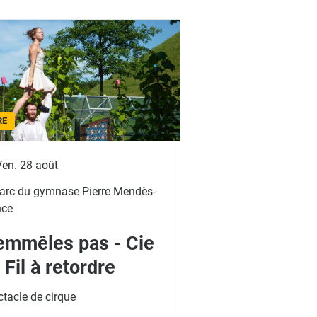
RE
Ven. 28 août
arc du gymnase Pierre Mendès-
nce
emmêles pas - Cie
 Fil à retordre
tacle de cirque