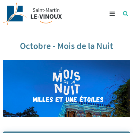
Aller au contenu
Menu
Re
su
Aller à la recherche
le
si
Octobre - Mois de la Nuit